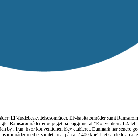
områder: EF-fuglebeskyttelsesområder, EF-habitatområder samt Ramsarom
gle. Ramsarområder er udpeget på baggrund af "Konvention af 2. febr
 den by i Iran, hvor konventionen blev etableret. Danmark har senere 
msarområder med et samlet areal på ca. 7.400 km². Det samlede areal 