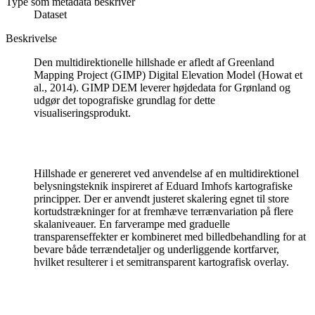
Type som metadata beskriver
Dataset
Beskrivelse
Den multidirektionelle hillshade er afledt af Greenland
Mapping Project (GIMP) Digital Elevation Model (Howat et
al., 2014). GIMP DEM leverer højdedata for Grønland og
udgør det topografiske grundlag for dette
visualiseringsprodukt.
Hillshade er genereret ved anvendelse af en multidirektionel
belysningsteknik inspireret af Eduard Imhofs kartografiske
principper. Der er anvendt justeret skalering egnet til store
kortudstrækninger for at fremhæve terrænvariation på flere
skalaniveauer. En farverampe med graduelle
transparenseffekter er kombineret med billedbehandling for at
bevare både terrændetaljer og underliggende kortfarver,
hvilket resulterer i et semitransparent kartografisk overlay.