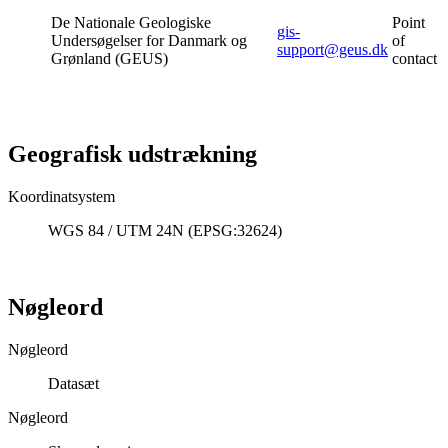
De Nationale Geologiske
Point
gis-
Undersøgelser for Danmark og
of
support@geus.dk
Grønland (GEUS)
contact
Geografisk udstrækning
Koordinatsystem
WGS 84 / UTM 24N (EPSG:32624)
Nøgleord
Nøgleord
Datasæt
Nøgleord