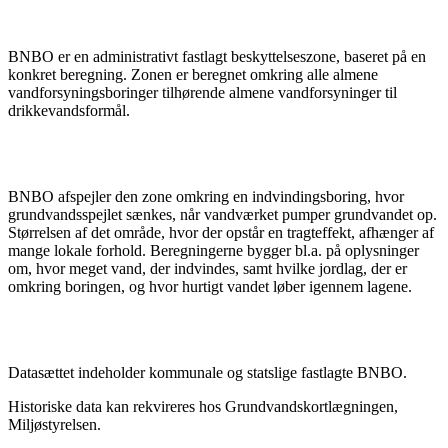
BNBO er en administrativt fastlagt beskyttelseszone, baseret på en
konkret beregning. Zonen er beregnet omkring alle almene
vandforsyningsboringer tilhørende almene vandforsyninger til
drikkevandsformål.
BNBO afspejler den zone omkring en indvindingsboring, hvor
grundvandsspejlet sænkes, når vandværket pumper grundvandet op.
Størrelsen af det område, hvor der opstår en tragteffekt, afhænger af
mange lokale forhold. Beregningerne bygger bl.a. på oplysninger
om, hvor meget vand, der indvindes, samt hvilke jordlag, der er
omkring boringen, og hvor hurtigt vandet løber igennem lagene.
Datasættet indeholder kommunale og statslige fastlagte BNBO.
Historiske data kan rekvireres hos Grundvandskortlægningen,
Miljøstyrelsen.