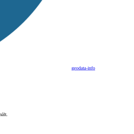
geodata-info
målt.