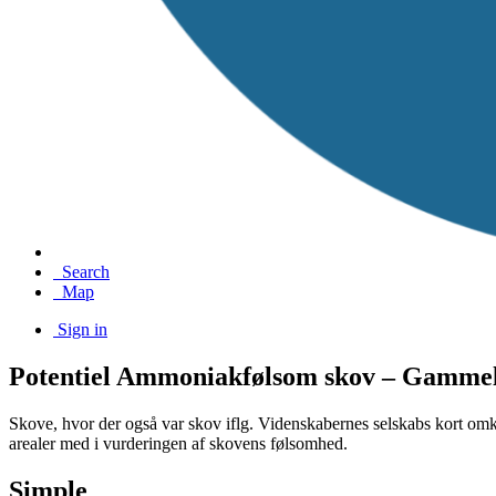
Search
Map
Sign in
Potentiel Ammoniakfølsom skov – Gamme
Skove, hvor der også var skov iflg. Videnskabernes selskabs kort omkr
arealer med i vurderingen af skovens følsomhed.
Simple