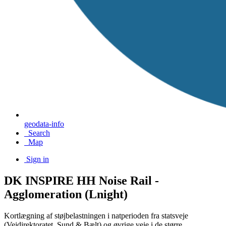
geodata-info
Search
Map
Sign in
DK INSPIRE HH Noise Rail -
Agglomeration (Lnight)
Kortlægning af støjbelastningen i natperioden fra statsveje
(Vejdirektoratet, Sund & Bælt) og øvrige veje i de større