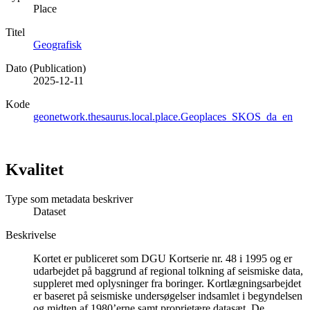
Place
Titel
Geografisk
Dato (Publication)
2025-12-11
Kode
geonetwork.thesaurus.local.place.Geoplaces_SKOS_da_en
Kvalitet
Type som metadata beskriver
Dataset
Beskrivelse
Kortet er publiceret som DGU Kortserie nr. 48 i 1995 og er
udarbejdet på baggrund af regional tolkning af seismiske data,
suppleret med oplysninger fra boringer. Kortlægningsarbejdet
er baseret på seismiske undersøgelser indsamlet i begyndelsen
og midten af 1980’erne samt proprietære datasæt. De