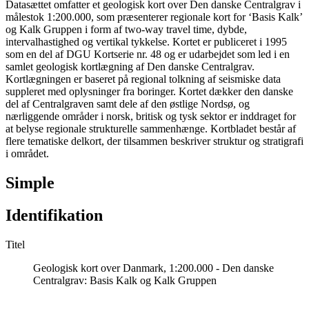
Datasættet omfatter et geologisk kort over Den danske Centralgrav i
målestok 1:200.000, som præsenterer regionale kort for ‘Basis Kalk’
og Kalk Gruppen i form af two-way travel time, dybde,
intervalhastighed og vertikal tykkelse. Kortet er publiceret i 1995
som en del af DGU Kortserie nr. 48 og er udarbejdet som led i en
samlet geologisk kortlægning af Den danske Centralgrav.
Kortlægningen er baseret på regional tolkning af seismiske data
suppleret med oplysninger fra boringer. Kortet dækker den danske
del af Centralgraven samt dele af den østlige Nordsø, og
nærliggende områder i norsk, britisk og tysk sektor er inddraget for
at belyse regionale strukturelle sammenhænge. Kortbladet består af
flere tematiske delkort, der tilsammen beskriver struktur og stratigrafi
i området.
Simple
Identifikation
Titel
Geologisk kort over Danmark, 1:200.000 - Den danske
Centralgrav: Basis Kalk og Kalk Gruppen