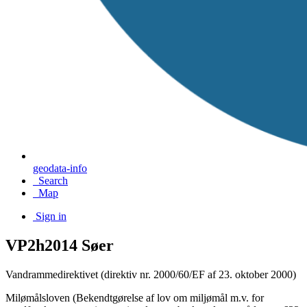
geodata-info
Search
Map
Sign in
VP2h2014 Søer
Vandrammedirektivet (direktiv nr. 2000/60/EF af 23. oktober 2000)
Milømålsloven (Bekendtgørelse af lov om miljømål m.v. for