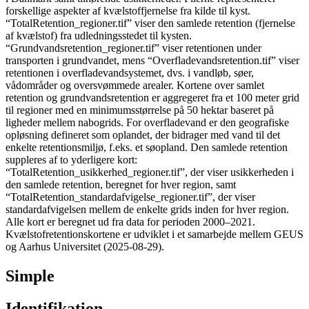
forskellige aspekter af kvælstoffjernelse fra kilde til kyst.
“TotalRetention_regioner.tif” viser den samlede retention (fjernelse
af kvælstof) fra udledningsstedet til kysten.
“Grundvandsretention_regioner.tif” viser retentionen under
transporten i grundvandet, mens “Overfladevandsretention.tif” viser
retentionen i overfladevandsystemet, dvs. i vandløb, søer,
vådområder og oversvømmede arealer. Kortene over samlet
retention og grundvandsretention er aggregeret fra et 100 meter grid
til regioner med en minimumsstørrelse på 50 hektar baseret på
ligheder mellem nabogrids. For overfladevand er den geografiske
opløsning defineret som oplandet, der bidrager med vand til det
enkelte retentionsmiljø, f.eks. et søopland. Den samlede retention
suppleres af to yderligere kort:
“TotalRetention_usikkerhed_regioner.tif”, der viser usikkerheden i
den samlede retention, beregnet for hver region, samt
“TotalRetention_standardafvigelse_regioner.tif”, der viser
standardafvigelsen mellem de enkelte grids inden for hver region.
Alle kort er beregnet ud fra data for perioden 2000–2021.
Kvælstofretentionskortene er udviklet i et samarbejde mellem GEUS
og Aarhus Universitet (2025-08-29).
Simple
Identifikation