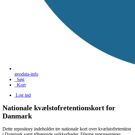
geodata-info
Søg
Kort
Log ind
Nationale kvælstofretentionskort for
Danmark
Dette repository indeholder tre nationale kort over kvælstofretention
i Danmark samt tilhørende usikkerheder. Filerne repræsenterer