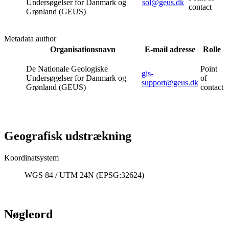
Undersøgelser for Danmark og
sol@geus.dk
contact
Grønland (GEUS)
Metadata author
Organisationsnavn
E-mail adresse
Rolle
De Nationale Geologiske
Point
gis-
Undersøgelser for Danmark og
of
support@geus.dk
Grønland (GEUS)
contact
Geografisk udstrækning
Koordinatsystem
WGS 84 / UTM 24N (EPSG:32624)
Nøgleord