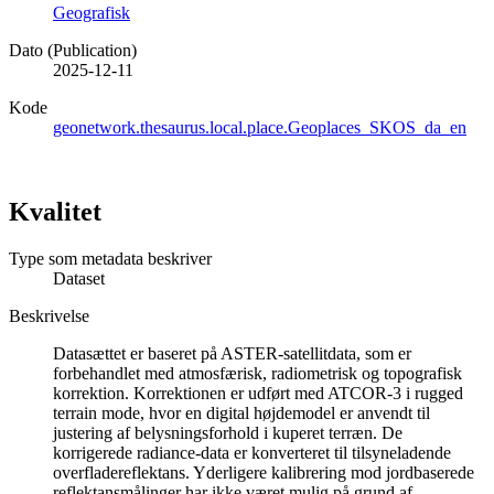
Geografisk
Dato (Publication)
2025-12-11
Kode
geonetwork.thesaurus.local.place.Geoplaces_SKOS_da_en
Kvalitet
Type som metadata beskriver
Dataset
Beskrivelse
Datasættet er baseret på ASTER-satellitdata, som er
forbehandlet med atmosfærisk, radiometrisk og topografisk
korrektion. Korrektionen er udført med ATCOR-3 i rugged
terrain mode, hvor en digital højdemodel er anvendt til
justering af belysningsforhold i kuperet terræn. De
korrigerede radiance-data er konverteret til tilsyneladende
overfladereflektans. Yderligere kalibrering mod jordbaserede
reflektansmålinger har ikke været mulig på grund af