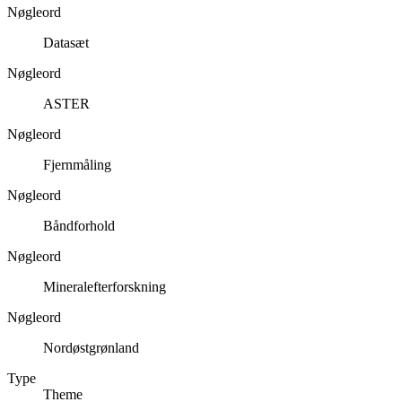
Nøgleord
Datasæt
Nøgleord
ASTER
Nøgleord
Fjernmåling
Nøgleord
Båndforhold
Nøgleord
Mineralefterforskning
Nøgleord
Nordøstgrønland
Type
Theme