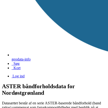
geodata-info
Søg
Kort
Log ind
ASTER båndforholdsdata for
Nordøstgrønland
Datasættet består af en serie ASTER-baserede båndforhold (band
ratios) sammensat som farvekompositbilleder med henblik på at