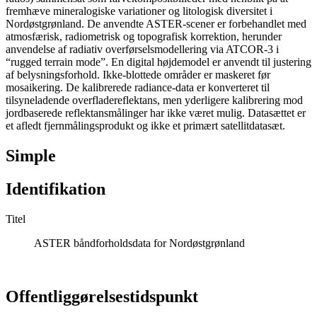
fremhæve mineralogiske variationer og litologisk diversitet i
Nordøstgrønland. De anvendte ASTER-scener er forbehandlet med
atmosfærisk, radiometrisk og topografisk korrektion, herunder
anvendelse af radiativ overførselsmodellering via ATCOR-3 i
“rugged terrain mode”. En digital højdemodel er anvendt til justering
af belysningsforhold. Ikke-blottede områder er maskeret før
mosaikering. De kalibrerede radiance-data er konverteret til
tilsyneladende overfladereflektans, men yderligere kalibrering mod
jordbaserede reflektansmålinger har ikke været mulig. Datasættet er
et afledt fjernmålingsprodukt og ikke et primært satellitdatasæt.
Simple
Identifikation
Titel
ASTER båndforholdsdata for Nordøstgrønland
Offentliggørelsestidspunkt