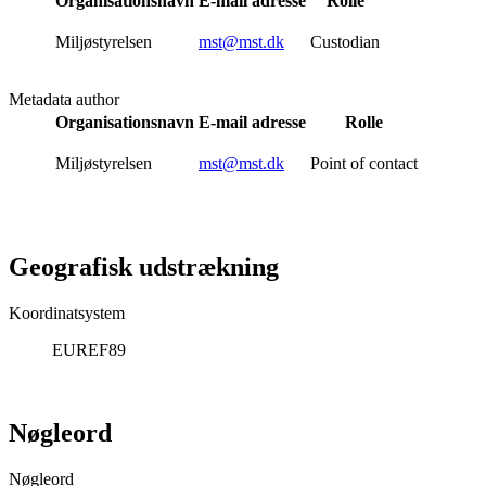
Organisationsnavn
E-mail adresse
Rolle
Miljøstyrelsen
mst@mst.dk
Custodian
Metadata author
Organisationsnavn
E-mail adresse
Rolle
Miljøstyrelsen
mst@mst.dk
Point of contact
Geografisk udstrækning
Koordinatsystem
EUREF89
Nøgleord
Nøgleord