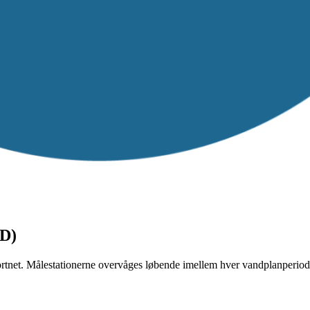
FD)
ortnet. Målestationerne overvåges løbende imellem hver vandplanperiod