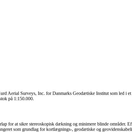
rd Aerial Surveys, Inc. for Danmarks Geodætiske Institut som led i et 
stok på 1:150.000.
lap for at sikre stereoskopisk dækning og minimere blinde områder. Efte
fungeret som grundlag for kortlægnings-, geodætiske og geovidenskabel