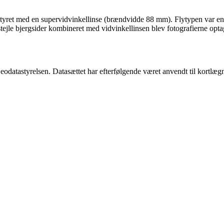
tyret med en supervidvinkellinse (brændvidde 88 mm). Flytypen var en 
 stejle bjergsider kombineret med vidvinkellinsen blev fotografierne o
Geodatastyrelsen. Datasættet har efterfølgende været anvendt til kortlægn