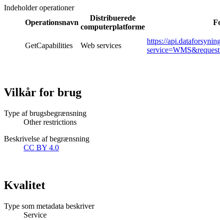
Indeholder operationer
Distribuerede
Operationsnavn
F
computerplatforme
https://api.dataforsyn
GetCapabilities
Web services
service=WMS&request=
Vilkår for brug
Type af brugsbegrænsning
Other restrictions
Beskrivelse af begrænsning
CC BY 4.0
Kvalitet
Type som metadata beskriver
Service