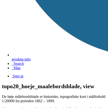
geodata-info
Search
Map
Sign in
topo20_hoeje_maalebordsblade, view
De høje målebordsblade er historiske, topografiske kort i målforhold
1:20000 fra perioden 1862 – 1899.