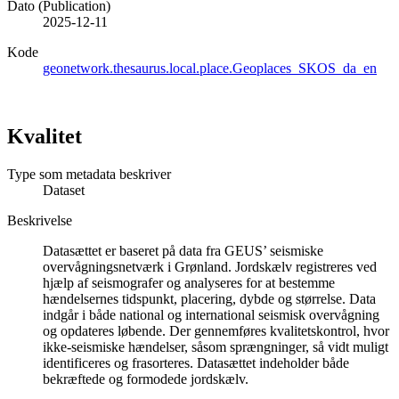
Dato (Publication)
2025-12-11
Kode
geonetwork.thesaurus.local.place.Geoplaces_SKOS_da_en
Kvalitet
Type som metadata beskriver
Dataset
Beskrivelse
Datasættet er baseret på data fra GEUS’ seismiske
overvågningsnetværk i Grønland. Jordskælv registreres ved
hjælp af seismografer og analyseres for at bestemme
hændelsernes tidspunkt, placering, dybde og størrelse. Data
indgår i både national og international seismisk overvågning
og opdateres løbende. Der gennemføres kvalitetskontrol, hvor
ikke-seismiske hændelser, såsom sprængninger, så vidt muligt
identificeres og frasorteres. Datasættet indeholder både
bekræftede og formodede jordskælv.