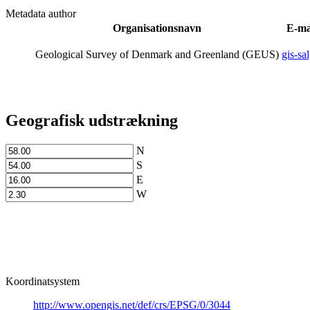
Metadata author
Organisationsnavn
E-ma
Geological Survey of Denmark and Greenland (GEUS)
gis-s
Geografisk udstrækning
N
S
E
W
Koordinatsystem
http://www.opengis.net/def/crs/EPSG/0/3044