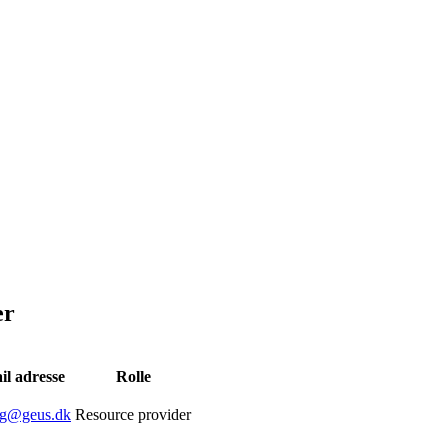
er
il adresse
Rolle
alg@geus.dk
Resource provider