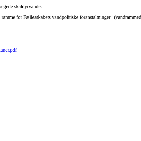
pegede skaldyrvande.
amme for Fællesskabets vandpolitiske foranstaltninger" (vandrammedi
laner.pdf