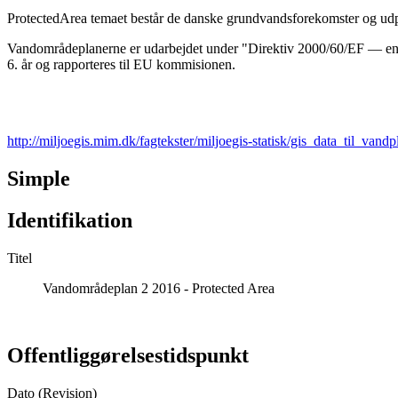
ProtectedArea temaet består de danske grundvandsforekomster og ud
Vandområdeplanerne er udarbejdet under "Direktiv 2000/60/EF — en r
6. år og rapporteres til EU kommisionen.
http://miljoegis.mim.dk/fagtekster/miljoegis-statisk/gis_data_til_vandp
Simple
Identifikation
Titel
Vandområdeplan 2 2016 - Protected Area
Offentliggørelsestidspunkt
Dato (Revision)