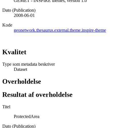
GEMET - INSPIRE themes, version 1.0
Dato (Publication)
2008-06-01
Kode
geonetwork.thesaurus.external.theme.inspire-theme
Kvalitet
Type som metadata beskriver
Dataset
Overholdelse
Resultat af overholdelse
Titel
ProtectedArea
Dato (Publication)