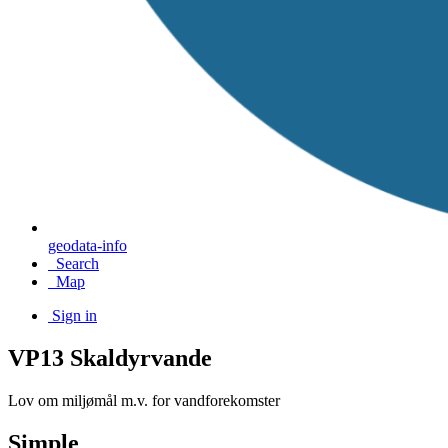
geodata-info
Search
Map
Sign in
VP13 Skaldyrvande
Lov om miljømål m.v. for vandforekomster
Simple