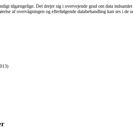
tligt tilgængelige. Det drejer sig i overvejende grad om data indsamlet 
se af overvågningen og efterfølgende databehandling kan ses i de ud
2013)
er