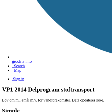
geodata-info
Search
Map
Sign in
VP1 2014 Delprogram stoftransport
Lov om miljømål m.v. for vandforekomster. Data opdateres ikke.
Simple