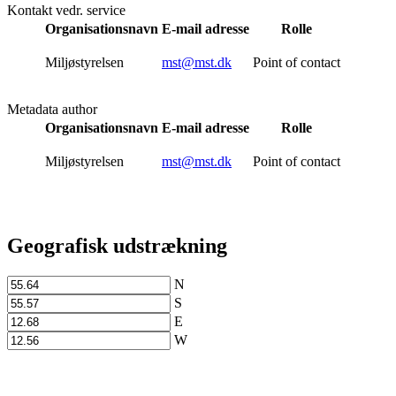
Kontakt vedr. service
Organisationsnavn
E-mail adresse
Rolle
Miljøstyrelsen
mst@mst.dk
Point of contact
Metadata author
Organisationsnavn
E-mail adresse
Rolle
Miljøstyrelsen
mst@mst.dk
Point of contact
Geografisk udstrækning
N
S
E
W