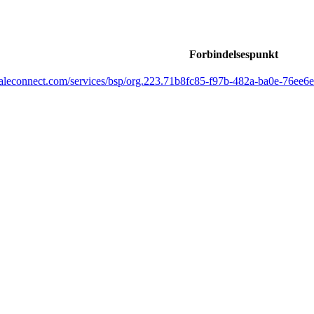
Forbindelsespunkt
/haleconnect.com/services/bsp/org.223.71b8fc85-f97b-482a-ba0e-76ee6e