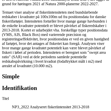
grund for høringen 2021 af Natura 2000-planerne 2022-2027.
Temaet viser analyse af fiskeriintensiteten med bundslæbende
redskaber i kvadrater på 100x100m ud fra positionsdata for danske
fiskerifartøjer. Intensiteten fortæller hvor mange gange havbunden i
de enkelte kvadrater potentielt er blevet påvirket af fiskeredskaber i
2013-2018. Kortet er udarbejdet vha. forskellige typer positionsdata
(VMS, AIS, Black Box) med varierende præcision og
registreringseffektivitet, hvor positionsdata er ved en given hastighed
af fartøjet, hvor det antages af fiskeriet kan foregå. Analysen viser
hvor mange gange kvadratet potentielt kan være blevet påvirket af
fiskeri i løbet af perioden. Intensiteten er beregnet som "swept area
ratio" (SAR) ved at dele periodens samlede potentielle
redskabspåvirkning i hvert kvadrat (fodaftrykket målt i m2) med
arealet af kvadratet (10.000 m2).
Simple
Identifikation
Titel
NP3_2022 Analyseret fiskeriintensitet 2013-2018