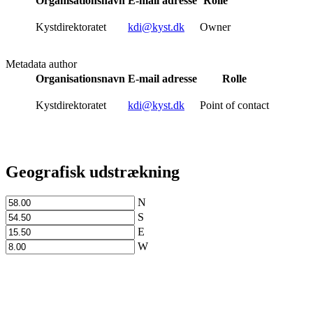
Organisationsnavn
E-mail adresse
Rolle
Kystdirektoratet
kdi@kyst.dk
Owner
Metadata author
Organisationsnavn
E-mail adresse
Rolle
Kystdirektoratet
kdi@kyst.dk
Point of contact
Geografisk udstrækning
N
S
E
W