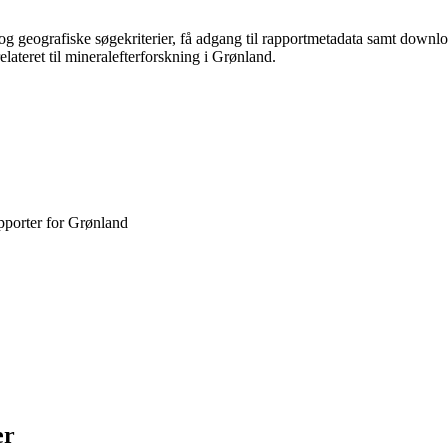
og geografiske søgekriterier, få adgang til rapportmetadata samt downlo
ateret til mineralefterforskning i Grønland.
pporter for Grønland
er