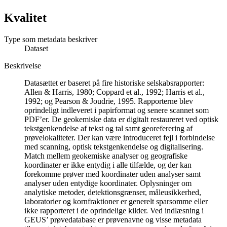
Kvalitet
Type som metadata beskriver
Dataset
Beskrivelse
Datasættet er baseret på fire historiske selskabsrapporter:
Allen & Harris, 1980; Coppard et al., 1992; Harris et al.,
1992; og Pearson & Joudrie, 1995. Rapporterne blev
oprindeligt indleveret i papirformat og senere scannet som
PDF’er. De geokemiske data er digitalt restaureret ved optisk
tekstgenkendelse af tekst og tal samt georeferering af
prøvelokaliteter. Der kan være introduceret fejl i forbindelse
med scanning, optisk tekstgenkendelse og digitalisering.
Match mellem geokemiske analyser og geografiske
koordinater er ikke entydig i alle tilfælde, og der kan
forekomme prøver med koordinater uden analyser samt
analyser uden entydige koordinater. Oplysninger om
analytiske metoder, detektionsgrænser, måleusikkerhed,
laboratorier og kornfraktioner er generelt sparsomme eller
ikke rapporteret i de oprindelige kilder. Ved indlæsning i
GEUS’ prøvedatabase er prøvenavne og visse metadata