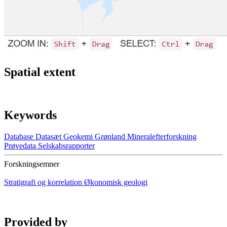
Spatial extent
Keywords
Database
Datasæt
Geokemi
Grønland
Mineralefterforskning
Prøvedata
Selskabsrapporter
Forskningsemner
Stratigrafi og korrelation
Økonomisk geologi
Provided by