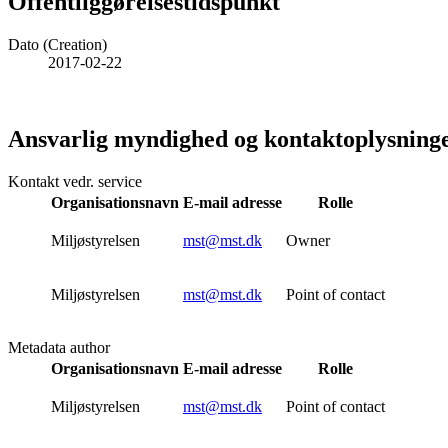
Offentliggørelsestidspunkt
Dato (Creation)
2017-02-22
Ansvarlig myndighed og kontaktoplysning
Kontakt vedr. service
Organisationsnavn
E-mail adresse
Rolle
Miljøstyrelsen
mst@mst.dk
Owner
Miljøstyrelsen
mst@mst.dk
Point of contact
Metadata author
Organisationsnavn
E-mail adresse
Rolle
Miljøstyrelsen
mst@mst.dk
Point of contact