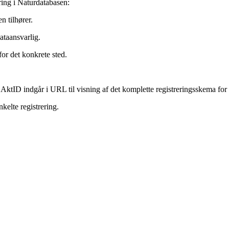
ering i Naturdatabasen:
n tilhører.
ataansvarlig.
or det konkrete sted.
AktID indgår i URL til visning af det komplette registreringsskema for d
kelte registrering.