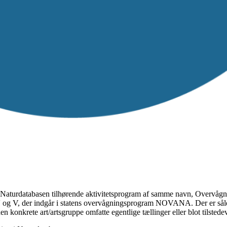
 Naturdatabasen tilhørende aktivitetsprogram af samme navn, Overvågnin
 IV og V, der indgår i statens overvågningsprogram NOVANA. Der er såled
n konkrete art/artsgruppe omfatte egentlige tællinger eller blot tilsted