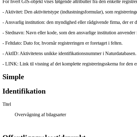
For hvert GIS-objekt vises følgende attributter fra den enkelte registr
- Aktivitet: Den aktivitetstype (indtastningsformular), som registreringe
- Ansvarlig institution: den myndighed eller rådgivende firma, der er d
- Stednavn: Navn eller kode, som den ansvarlige institution anvender f
- Feltdato: Dato for, hvornår registreringen er foretaget i felten.
- AktID: Aktivitetens unikke identifikationsnummer i Naturdatabasen. 
- LINK: Link til visning af det komplette registreringsskema for den en
Simple
Identifikation
Titel
Overvågning af bilagsarter